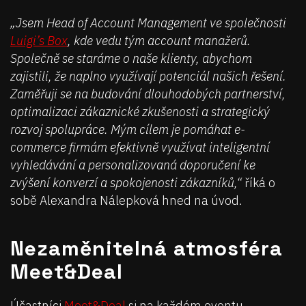
„Jsem Head of Account Management ve společnosti
Luigi’s Box
, kde vedu tým account manažerů.
Společně se staráme o naše klienty, abychom
zajistili, že naplno využívají potenciál našich řešení.
Zaměřuji se na budování dlouhodobých partnerství,
optimalizaci zákaznické zkušenosti a strategický
rozvoj spolupráce. Mým cílem je pomáhat e-
commerce firmám efektivně využívat inteligentní
vyhledávání a personalizovaná doporučení ke
zvýšení konverzí a spokojenosti zákazníků,“
říká o
sobě Alexandra Nálepková hned na úvod.
Nezaměnitelná atmosféra
Meet&Deal
Účastníci
Meet&Deal
si na každém eventu