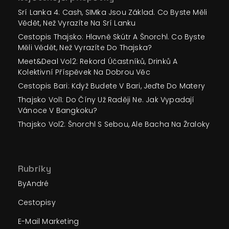
Srí Lanka 4: Cash, SIMka Jsou Základ. Co Byste Měli
Vědět, Než Vyrazíte Na Srí Lanku
Cestopis Thajsko: Hlavně Skútr A Šnorchl. Co Byste
Měli Vědět, Než Vyrazíte Do Thajska?
Meet&Deal Vol2: Rekord Účastníků, Drinků A
Kolektivní Příspěvek Na Dobrou Věc
Cestopis Bari: Když Budete V Bari, Jeďte Do Matery
Thajsko Vol1: Do Číny Už Raději Ne. Jak Vypadají
Vánoce V Bangkoku?
Thajsko Vol2: Šnorchl S Sebou, Ale Bacha Na Žraloky
Rubriky
ByAndré
Cestopisy
E-Mail Marketing