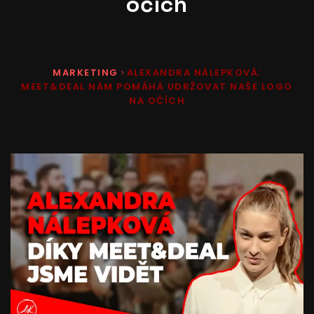
očích
MARKETING
ALEXANDRA NÁLEPKOVÁ:
>
MEET&DEAL NÁM POMÁHÁ UDRŽOVAT NAŠE LOGO
NA OČÍCH