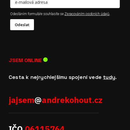
Odesláním formuláře souhlasíte se
Zpracováním osobních údajů
.
Odeslat
JSEM
ONLINE
Cesta k nejrychlejšímu spojení vede
tudy
.
jajsem
@
andrekohout.cz
IČO
06115764