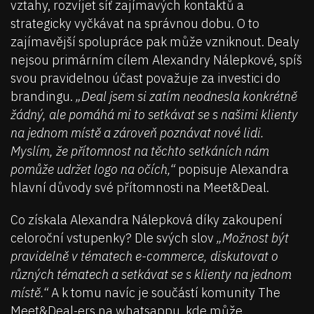
vztahy, rozvíjet síť zajímavých kontaktů a
strategicky vyčkávat na správnou dobu. O to
zajímavější spolupráce pak může vzniknout. Dealy
nejsou primárním cílem Alexandry Nálepkové, spíš
svou pravidelnou účast považuje za investici do
brandingu.
„Deal jsem si zatím neodnesla konkrétně
žádný, ale pomáhá mi to setkávat se s našimi klienty
na jednom místě a zároveň poznávat nové lidi.
Myslím, že přítomnost na těchto setkáních nám
pomůže udržet logo na očích,“
popisuje Alexandra
hlavní důvody své přítomnosti na Meet&Deal.
Co získala Alexandra Nálepková díky zakoupení
celoroční vstupenky? Dle svých slov
„Možnost být
pravidelně v tématech e-commerce, diskutovat o
různých tématech a setkávat se s klienty na jednom
místě.“
A k tomu navíc je součástí komunity The
Meet&Deal-ers na whatsappu, kde může