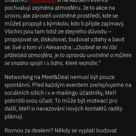
pochvalují zejména atmosféru. Je to akce na
úrovni, ale zároveň uvolněné prostředí, kde se
můžeš propojit s kýmkoliv, kdo ti přijde zajímavý.
Všichni jsou tam totiž ze stejného důvodu –
propojovat se, diskutovat, budovat vztahy a bavit
se. Své o tom ví i Alexandra:
„Osobně se mi líbí
přátelská atmosféra, je to opravdu uvolněné a můžete
se snadno spojit i s lidmi, které neznáte.“
Networking na Meet&Deal nemusí být pouze
spontánní. Před každým eventem zveřejňujeme na
sociálních sítích i v e-mailingu účastníky, kteří
potvrdili svou účast. To může být motivací pro
další, kteří si navazování nových kontaktů raději
plánují.
Rovnou za dealem? Někdy se vyplatí budovat