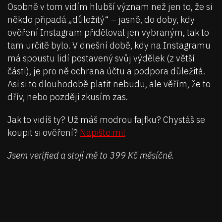
Osobně v tom vidím hlubší význam než jen to, že si
někdo připadá „důležitý“ – jasně, do doby, kdy
ověření Instagram přiděloval jen vybraným, tak to
tam určitě bylo. V dnešní době, kdy na Instagramu
má spoustu lidí postavený svůj výdělek (z větší
části), je pro ně ochrana účtu a podpora důležitá.
Asi si to dlouhodobě platit nebudu, ale věřím, že to
dřív, nebo později zkusím zas.
Jak to vidíš ty? Už máš modrou fajfku? Chystáš se
koupit si ověření?
Napište mi!
Jsem verified a stojí mě to 399 Kč měsíčně.