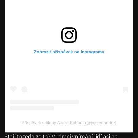
Zobrazit příspěvek na Instagramu
Příspěvek sdílený André Kohout (@jajsemandre)
Stojí to teda za to? V rámci vnímání lidí asi ne,