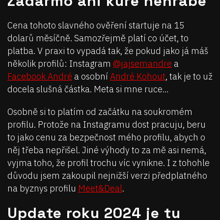
Zadarmo ani kuře nehrabe
Cena tohoto slavného ověření startuje na 15
dolarů měsíčně. Samozřejmě platí co účet, to
platba. V praxi to vypadá tak, že pokud jako já máš
několik profilů: Instagram
@jajsemandre
a
Facebook André
a osobní
André Kohout
, tak je to už
docela slušná částka. Meta si mne ruce…
Osobně si to platím od začátku na soukromém
profilu. Protože na Instagramu dost pracuju, beru
to jako cenu za bezpečnost mého profilu, abych o
něj třeba nepřišel. Jiné výhody to za mě asi nemá,
vyjma toho, že profil trochu víc vynikne. I z tohohle
důvodu jsem zakoupil nejnižší verzi předplatného
na byznys profilu
Meet&Deal
.
Update roku 2024 je tu