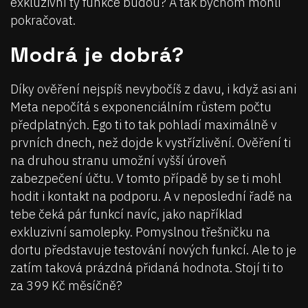
exkluzivní ty funkce budou? A tak bychom mohli
pokračovat.
Modrá je dobrá?
Díky ověření nejspíš nevybočíš z davu, i když asi ani
Meta nepočítá s exponenciálním růstem počtu
předplatných. Ego ti to tak pohladí maximálně v
prvních dnech, než dojde k vystřízlivění. Ověření ti
na druhou stranu umožní vyšší úroveň
zabezpečení účtu. V tomto případě by se ti mohl
hodit i kontakt na podporu. A v neposlední řadě na
tebe čeká pár funkcí navíc, jako například
exkluzivní samolepky. Pomyslnou třešničku na
dortu představuje testování nových funkcí. Ale to je
zatím taková prázdná přidaná hodnota. Stojí ti to
za 399 Kč měsíčně?